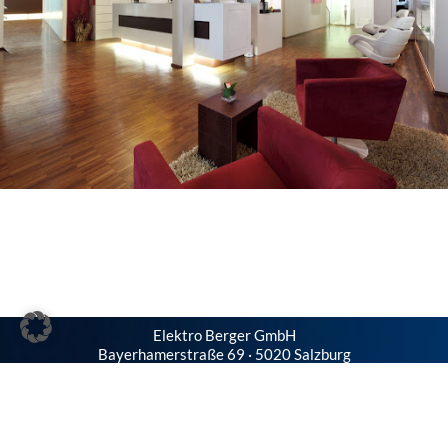
Elektro Berger GmbH
Bayerhamerstraße 69 · 5020 Salzburg
Telefon
+43 662 870987-0
Fax +43 662 870987-7
office@elektroberger.at